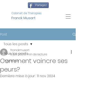
Partagez
Cabinet de Thérapies
Franck Musart
Post
Tous les posts
franckmusart
Tous les posts
9 juil. 2021
2 min de lecture
Comment vaincre ses
Hypnose
peurs?
Dernière mise à jour :
11 nov. 2024