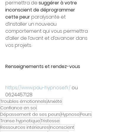
permettra de 
suggérer à votre 
inconscient de déprogrammer 
cette peur 
paralysante et 
d’installer un nouveau 
comportement qui vous permettra 
d’aller de l’avant et d’avancer dans 
vos projets.
Renseignements et rendez-vous
https://www.pau-hypnose.fr/
 ou 
06.24.45.71.28
Troubles émotionnels
Anxiété
Confiance en soi
Dépassement de ses peurs
Hypnose
Peurs
Transe hypnotique
Tristesse
Ressources intérieures
Inconscient