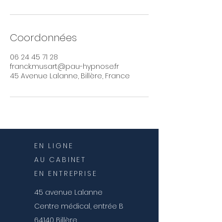
Coordonnées
06 24 45 71 28
franck.musart@pau-hypnose.fr
45 Avenue Lalanne, Billère, France
EN LIGNE
AU CABINET
EN ENTREPRISE
45 avenue Lalanne
Centre médical, entrée B
64140 Billère