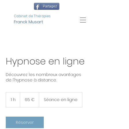
Partagez
Cabinet de Thérapies
Franck Musart
Hypnose en ligne
Découvrez les nombreux avantages
de l'hypnose à distance.
65
euros
1 h
1
65 €
Séance en ligne
Réserver